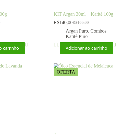
100g
KIT Argan 30ml + Karité 100g
R$
140,00
0
R$
165,00
Argan Puro
,
Combos
,
Karité Puro
o carrinho
Adicionar ao carrinho
OFERTA