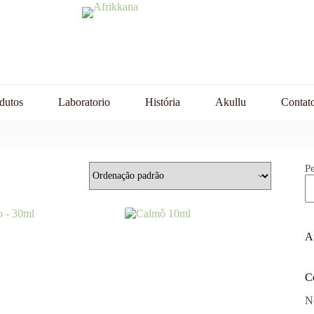
dutos
Laboratorio
História
Akullu
Contat
P
Ar
C
N