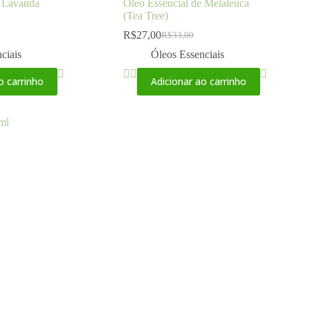
e Lavanda
Óleo Essencial de Melaleuca
(Tea Tree)
R$
27,00
R$
33,00
ciais
Óleos Essenciais
o carrinho
Adicionar ao carrinho