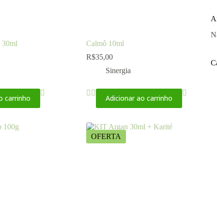
A
N
– 30ml
Calmô 10ml
R$
35,00
C
Sinergia
o carrinho
Adicionar ao carrinho
OFERTA