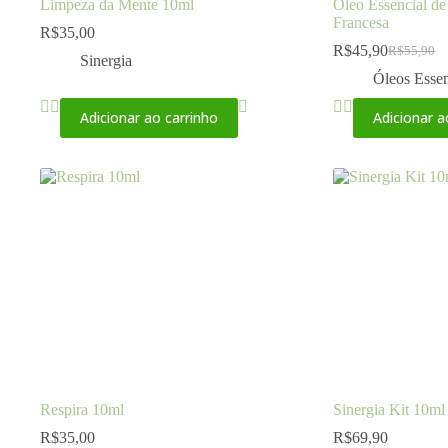
Limpeza da Mente 10ml
Óleo Essencial d
Francesa
R$
35,00
R$
45,90
R$
55,90
Sinergia
Óleos Essen
Adicionar ao carrinho
Adicionar a
Respira 10ml
Sinergia Kit 10ml
R$
35,00
R$
69,90