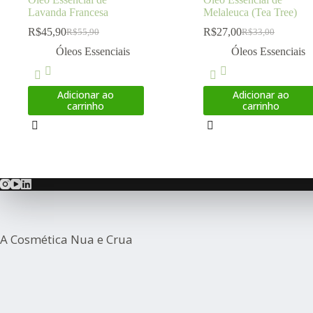
Lavanda Francesa
Melaleuca (Tea Tree)
R$
45,90
R$
27,00
R$
55,90
R$
33,00
O
O
O
O
preço
preço
preço
preço
Óleos Essenciais
Óleos Essenciais
original
atual
original
atual
era:
é:
era:
é:
R$55,90.
R$45,90.
R$33,00.
R$27,00.
Adicionar ao
Adicionar ao
carrinho
carrinho
A Cosmética Nua e Crua